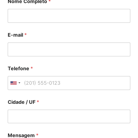
Nome Completo
*
E-mail
*
Telefone
*
U
n
i
Cidade / UF
*
t
e
d
S
Mensagem
*
t