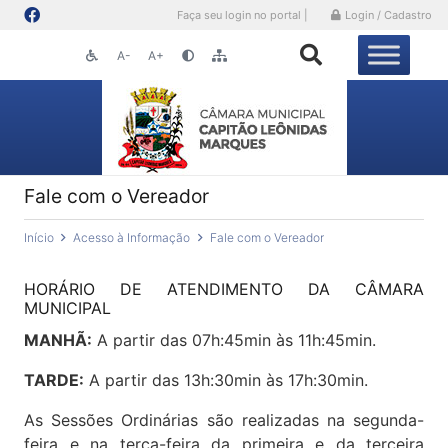
Faça seu login no portal |
Login / Cadastro
A-
A+
Fale com o Vereador
Início
Acesso à Informação
Fale com o Vereador
HORÁRIO DE ATENDIMENTO DA CÂMARA
MUNICIPAL
MANHÃ:
A partir das 07h:45min às 11h:45min.
TARDE:
A partir das 13h:30min às 17h:30min.
As Sessões Ordinárias são realizadas na segunda-
feira e na terça-feira da primeira e da terceira