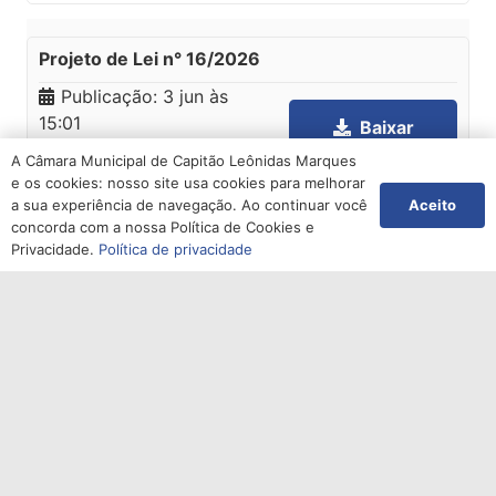
Projeto de Lei n° 16/2026
Publicação:
3 jun às
15:01
Baixar
Arquivo
AUTORIZA A REALIZAÇÃO
A Câmara Municipal de Capitão Leônidas Marques
DE PROCESSO SELETIVO
e os cookies: nosso site usa cookies para melhorar
SIMPLIFICADO VISANDO À
Aceito
a sua experiência de navegação. Ao continuar você
CONTRATAÇÃO
concorda com a nossa Política de Cookies e
Privacidade.
Política de privacidade
TEMPORÁRIA DE
NUTRICIONISTA PARA
ATENDIMENTO JUNTO À
SECRETARIA MUNICIPAL
DE SAÚDE, COM
FUNDAMENTO NO ARTIGO
68, INCISO II DA LEI
ORGÂNICA MUNICIPAL E
ARTIGO 37, INCISO IX, DA
CONSTITUIÇÃO FEDERAL,