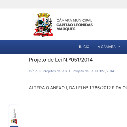
INÍCIO
A CÂMARA
Projeto de Lei N.º051/2014
Início
Projetos de leis
Projeto de Lei N.º051/2014
ALTERA O ANEXO I, DA LEI Nº 1.785/2012 E DA