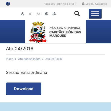
Faça seu login no portal |
Login / Cadastro
A-
A+
Ata 04/2016
Início
Ata das sessões
Ata 04/2016
Sessão Extraordinária
Download