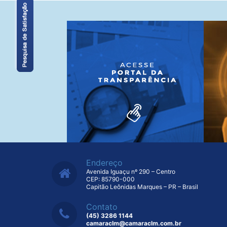
Endereço
Avenida Iguaçu nº 290 – Centro
CEP: 85790-000
Capitão Leônidas Marques – PR – Brasil
Contato
(45) 3286 1144
camaraclm@camaraclm.com.br