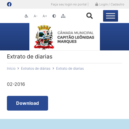
Faça seu login no portal |
Login / Cadastro
A-
A+
Extrato de diarias
Início
Extratos de diárias
Extrato de diarias
02-2016
Download