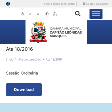
Faça seu login no portal |
Login / Cadastro
A-
A+
Ata 18/2016
Início
Ata das sessões
Ata 18/2016
Sessão Ordinária
Download