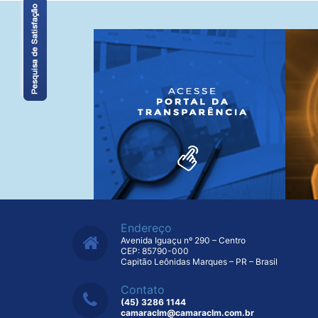
Endereço
Avenida Iguaçu nº 290 – Centro
CEP: 85790-000
Capitão Leônidas Marques – PR – Brasil
Contato
(45) 3286 1144
camaraclm@camaraclm.com.br