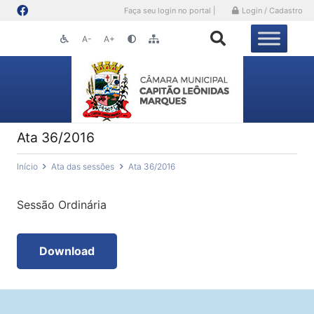
Faça seu login no portal |
Login / Cadastro
A-
A+
Ata 36/2016
Início
Ata das sessões
Ata 36/2016
Sessão Ordinária
Download