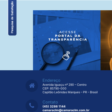
Endereço
Avenida Iguaçu nº 290 – Centro
CEP: 85790-000
Capitão Leônidas Marques – PR – Brasil
Contato
(45) 3286 1144
camaraclm@camaraclm.com.br