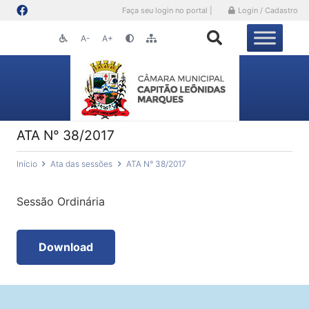
Faça seu login no portal |
Login / Cadastro
A-
A+
ATA N° 38/2017
Início
Ata das sessões
ATA N° 38/2017
Sessão Ordinária
Download