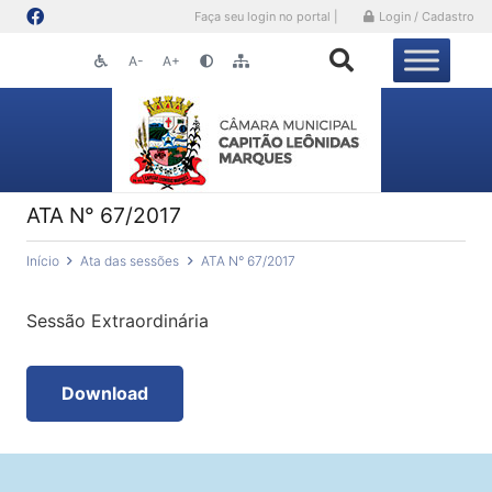
Faça seu login no portal |
Login / Cadastro
A-
A+
ATA N° 67/2017
Início
Ata das sessões
ATA N° 67/2017
Sessão Extraordinária
Download