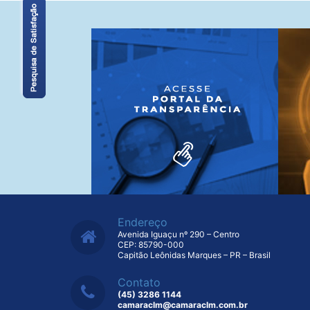
Endereço
Avenida Iguaçu nº 290 – Centro
CEP: 85790-000
Capitão Leônidas Marques – PR – Brasil
Contato
(45) 3286 1144
camaraclm@camaraclm.com.br