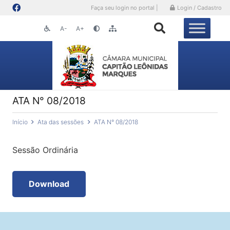
Faça seu login no portal |
Login / Cadastro
A-
A+
ATA N° 08/2018
Início
Ata das sessões
ATA N° 08/2018
Sessão Ordinária
Download