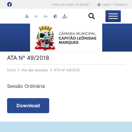
Faça seu login no portal |
Login / Cadastro
A-
A+
ATA N° 49/2018
Início
Ata das sessões
ATA N° 49/2018
Sessão Ordinária
Download