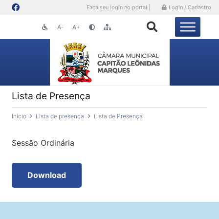
Faça seu login no portal |
Login / Cadastro
A-
A+
Lista de Presença
Início
Lista de presença
Lista de Presença
Sessão Ordinária
Download