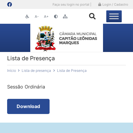
Faça seu login no portal |
Login / Cadastro
A-
A+
Lista de Presença
Início
Lista de presença
Lista de Presença
Sessão Ordinária
Download