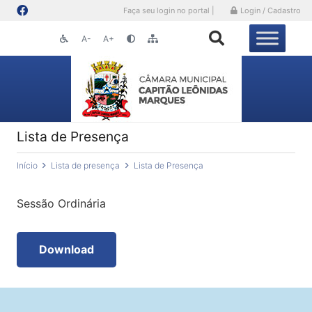
Faça seu login no portal |
Login / Cadastro
A-
A+
Lista de Presença
Início
Lista de presença
Lista de Presença
Sessão Ordinária
Download