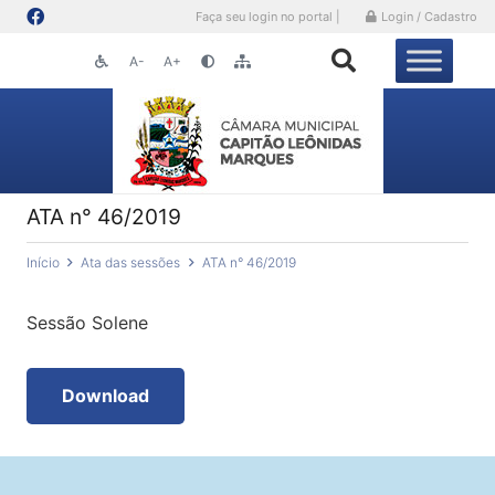
Faça seu login no portal |
Login / Cadastro
A-
A+
ATA n° 46/2019
Início
Ata das sessões
ATA n° 46/2019
Sessão Solene
Download