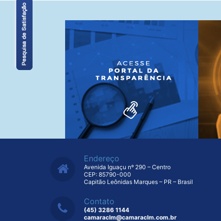
Endereço
Avenida Iguaçu nº 290 – Centro
CEP: 85790-000
Capitão Leônidas Marques – PR – Brasil
Contato
(45) 3286 1144
camaraclm@camaraclm.com.br