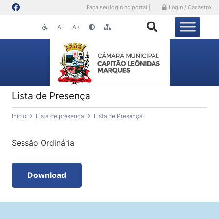
Faça seu login no portal |
Login / Cadastro
A-
A+
Lista de Presença
Início
Lista de presença
Lista de Presença
Sessão Ordinária
Download