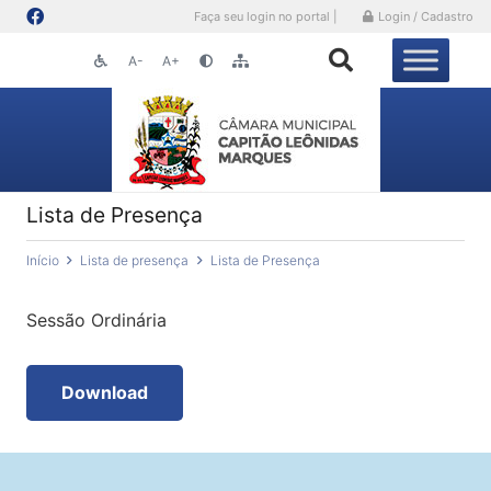
Faça seu login no portal |
Login / Cadastro
A-
A+
Lista de Presença
Início
Lista de presença
Lista de Presença
Sessão Ordinária
Download