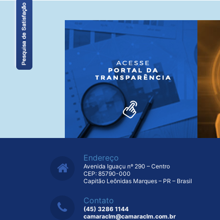
Endereço
Avenida Iguaçu nº 290 – Centro
CEP: 85790-000
Capitão Leônidas Marques – PR – Brasil
Contato
(45) 3286 1144
camaraclm@camaraclm.com.br