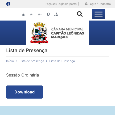
Faça seu login no portal |
Login / Cadastro
A-
A+
Lista de Presença
Início
Lista de presença
Lista de Presença
Sessão Ordinária
Download