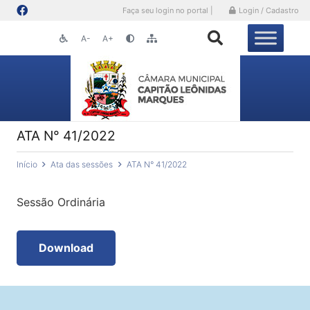
Faça seu login no portal |
Login / Cadastro
A-
A+
ATA N° 41/2022
Início
Ata das sessões
ATA N° 41/2022
Sessão Ordinária
Download