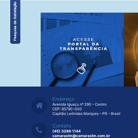
Endereço
Avenida Iguaçu nº 290 – Centro
CEP: 85790-000
Capitão Leônidas Marques – PR – Brasil
Contato
(45) 3286 1144
camaraclm@camaraclm.com.br