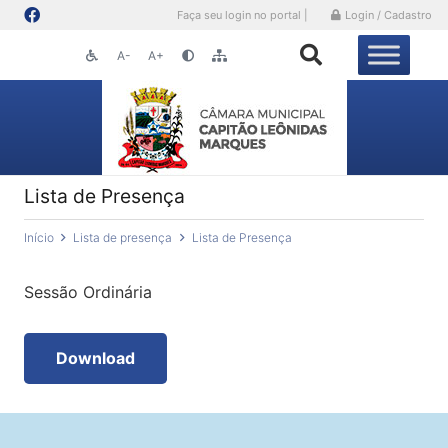
Faça seu login no portal |
Login / Cadastro
A-
A+
Lista de Presença
Início
Lista de presença
Lista de Presença
Sessão Ordinária
Download