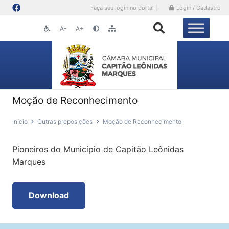
Faça seu login no portal |
Login / Cadastro
A-
A+
Moção de Reconhecimento
Início
Outras preposições
Moção de Reconhecimento
Pioneiros do Município de Capitão Leônidas
Marques
Download