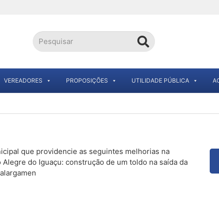
VEREADORES
PROPOSIÇÕES
UTILIDADE PÚBLICA
A
cipal que providencie as seguintes melhorias na
o Alegre do Iguaçu: construção de um toldo na saída da
; alargamen