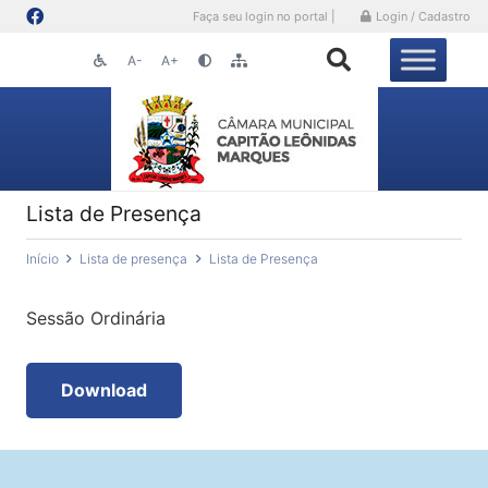
Faça seu login no portal |
Login / Cadastro
A-
A+
Lista de Presença
Início
Lista de presença
Lista de Presença
Sessão Ordinária
Download