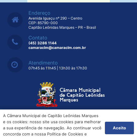
Endereço
Avenida Iguaçu nº 290 – Centro
CEP: 85790-000
Capitão Leônidas Marques – PR – Brasil
Contato
(45) 3286 1144
camaraclm@camaraclm.com.br
Atendimento
07h45 às 11h45 | 13h30 às 17h30
A Câmara Municipal de Capitão Leônidas Marques
e os cookies: nosso site usa cookies para melhorar
© Copyright – 2025 – Todos os direitos reservados – MGData
Tecnologia®
Aceito
a sua experiência de navegação. Ao continuar você
concorda com a nossa Política de Cookies e