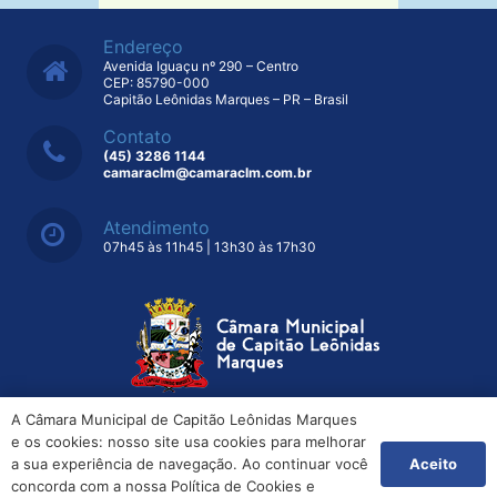
Endereço
Avenida Iguaçu nº 290 – Centro
CEP: 85790-000
Capitão Leônidas Marques – PR – Brasil
Contato
(45) 3286 1144
camaraclm@camaraclm.com.br
Atendimento
07h45 às 11h45 | 13h30 às 17h30
A Câmara Municipal de Capitão Leônidas Marques
e os cookies: nosso site usa cookies para melhorar
© Copyright – 2025 – Todos os direitos reservados – MGData
Tecnologia®
Aceito
a sua experiência de navegação. Ao continuar você
concorda com a nossa Política de Cookies e