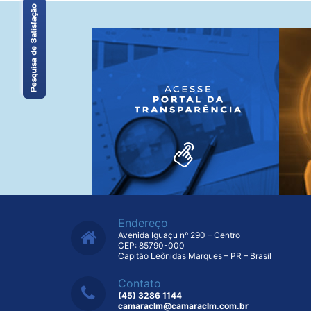
Endereço
Avenida Iguaçu nº 290 – Centro
CEP: 85790-000
Capitão Leônidas Marques – PR – Brasil
Contato
(45) 3286 1144
camaraclm@camaraclm.com.br