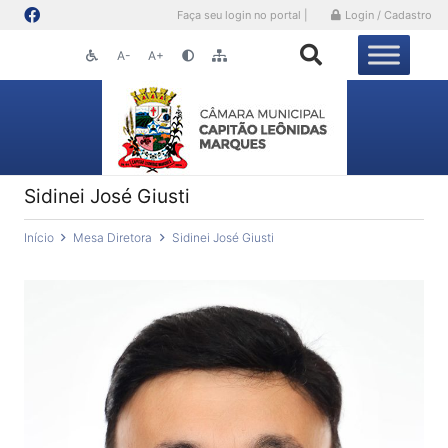
Faça seu login no portal |
Login / Cadastro
A-
A+
Sidinei José Giusti
Início
Mesa Diretora
Sidinei José Giusti