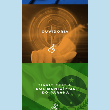
FACEBOOK!!!
7 de outubro de 2024
15 DE MAIO – DIA DO
ASSISTENTE SOCIAL
7 de outubro de 2024
CÂMARA ITINERANTE
7 de outubro de 2024
18 DE MAIO DIA NACIONAL DE
COMBATE AO ABUSO E À
EXPLORAÇÃO SEXUAL DE
CRIANÇAS E A ADOLESCENTE!!