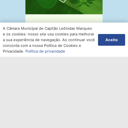
7 de outubro de 2024
REUNIÃO COM OS ATINGIDOS DO
A Câmara Municipal de Capitão Leônidas Marques
BAIXO IGUAÇU
e os cookies: nosso site usa cookies para melhorar
Aceito
a sua experiência de navegação. Ao continuar você
concorda com a nossa Política de Cookies e
Privacidade.
Política de privacidade
7 de outubro de 2024
Vereadores de Capitão realizaram
na tarde de quarta – feira (31)
estudos de vários projetos lei
7 de outubro de 2024
Aconteceu avaliação das metas
Fiscais e Ações da Saúde