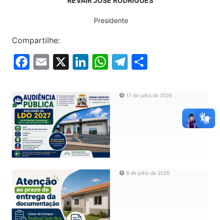
REVAIR JOSÉ RODRIGUES
Presidente
Compartilhe:
Facebook
Email
X
LinkedIn
WhatsApp
Telegram
Share
17 de julho de 2026
8 de julho de 2026