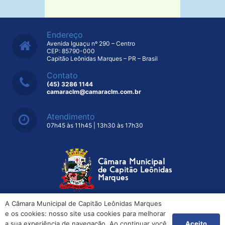
estudos de vários projetos lei
7 de outubro de 2024
Aconteceu avaliação das metas
Fiscais e Ações da Saúde
7 de outubro de 2024
Estudando do Ensino Médio
Técnico estiveram na Câmara
Municipal
7 de outubro de 2024
HOJE! A CÂMARA ITINERANTE
A Câmara Municipal de Capitão Leônidas Marques
ESTARÁ NA LINHA SÃO
SEBASTIÃO
e os cookies: nosso site usa cookies para melhorar
Aceito
a sua experiência de navegação. Ao continuar você