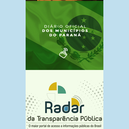
CÂMARA ITINERANTE
7 de outubro de 2024
18 DE MAIO DIA NACIONAL DE
COMBATE AO ABUSO E À
EXPLORAÇÃO SEXUAL DE
CRIANÇAS E A ADOLESCENTE!!
7 de outubro de 2024
REUNIÃO COM OS ATINGIDOS DO
BAIXO IGUAÇU
7 de outubro de 2024
Vereadores de Capitão realizaram
na tarde de quarta – feira (31)