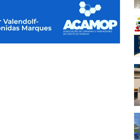
p
am
e