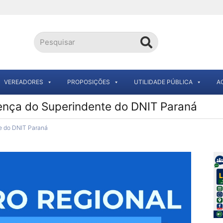
VEREADORES
PROPOSIÇÕES
UTILIDADE PÚBLICA
A
sença do Superindente do DNIT Paraná
te do DNIT Paraná