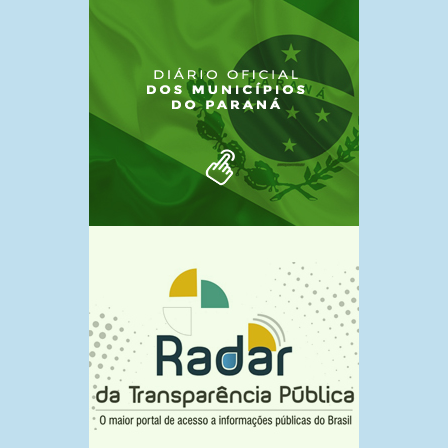
7 de outubro de 2024
18 DE MAIO DIA NACIONAL DE
COMBATE AO ABUSO E À
EXPLORAÇÃO SEXUAL DE
CRIANÇAS E A ADOLESCENTE!!
7 de outubro de 2024
REUNIÃO COM OS ATINGIDOS DO
BAIXO IGUAÇU
7 de outubro de 2024
Aconteceu avaliação das metas
Fiscais e Ações da Saúde