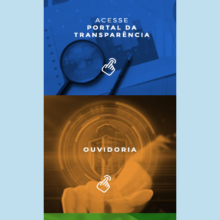
SESSÃO NA CÂMARA!!
7 de outubro de 2024
AUDIÊNCIA PÚBLICA COM
TRANSMISSÃO AO VIVO PELO
FACEBOOK!!!
7 de outubro de 2024
15 DE MAIO – DIA DO
ASSISTENTE SOCIAL
7 de outubro de 2024
CÂMARA ITINERANTE