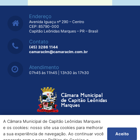
7 de outubro de 2024
Estudando do Ensino Médio
Técnico estiveram na Câmara
Municipal
7 de outubro de 2024
HOJE! A CÂMARA ITINERANTE
ESTARÁ NA LINHA SÃO
SEBASTIÃO
7 de outubro de 2024
Coletores de Capitão recebem
A Câmara Municipal de Capitão Leônidas Marques
MOÇÃO DE RECONHECIMENTO
na Câmara Municipal
e os cookies: nosso site usa cookies para melhorar
Aceito
a sua experiência de navegação. Ao continuar você